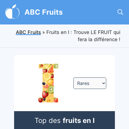
Aller
au
ABC Fruits
contenu
ABC Fruits
»
Fruits en I : Trouve LE FRUIT qui
fera la différence !
Top des
fruits en I